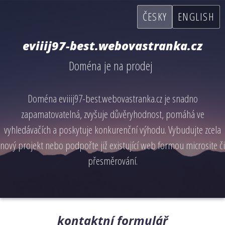
ČESKY
ENGLISH
eviiij97-best.webovastranka.cz
Doména je na prodej
Doména eviiij97-best.webovastranka.cz je snadno
zapamatovatelná, zvyšuje důvěryhodnost, pomáhá ve
vyhledávačích a poskytuje konkurenční výhodu. Vybudujte zcela
nový projekt nebo podpořte již existující web formou microsite či
přesměrování.
kontaktní formulář